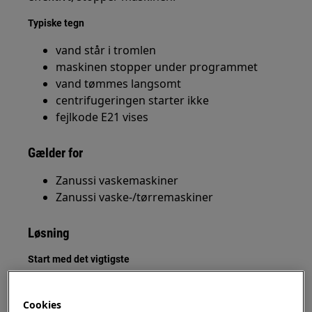
Typiske tegn
vand står i tromlen
maskinen stopper under programmet
vand tømmes langsomt
centrifugeringen starter ikke
fejlkode E21 vises
Gælder for
Zanussi vaskemaskiner
Zanussi vaske-/tørremaskiner
Løsning
Start med det vigtigste
Kontrollér filter, afløb og slange.
Cookies