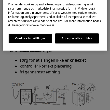
1. Rens filteret
Vi anvender cookies og andre teknologier til sideoptimering samt
salgsfremmende og markedsføringsmæssige formål. Vi deler også
åbn filteret nederst foran
information om din anvendelse af vores website med sociale medier,
fjern snavs, hår og små genstande
reklame- og analysepartnere. Ved at klikke på “Accepter alle cookies”
accepterer du vores anvendelse af cookies. For mere information bedes
Selv små blokeringer kan reducere
du besøge vores cookie-meddelelse.
pumpeeffekten.
Cookie - indstillinger
Accepter alle cookies
→ Se
Rens filter i vaskemaskine
2. Kontrollér afløbsslangen
sørg for at slangen ikke er knækket
kontrollér korrekt placering
fri gennemstrømning