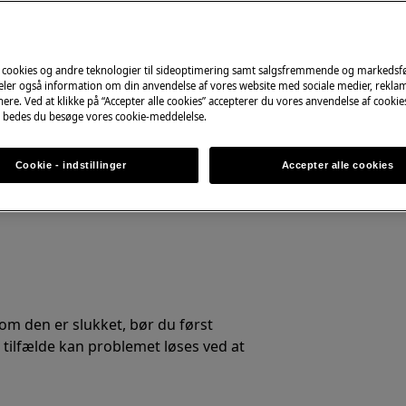
en inden programstart
Book online nu
kke er i brug
grammerne
 cookies og andre teknologier til sideoptimering samt salgsfremmende og markeds
deler også information om din anvendelse af vores website med sociale medier, rekla
ere. Ved at klikke på “Accepter alle cookies” accepterer du vores anvendelse af cooki
 bedes du besøge vores cookie-meddelelse.
des det ofte tilbageløb fra
Cookie - indstillinger
Accepter alle cookies
m den er slukket, bør du først
e tilfælde kan problemet løses ved at