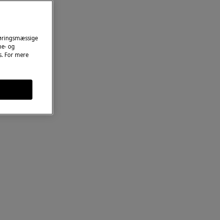
føringsmæssige
me- og
es. For mere