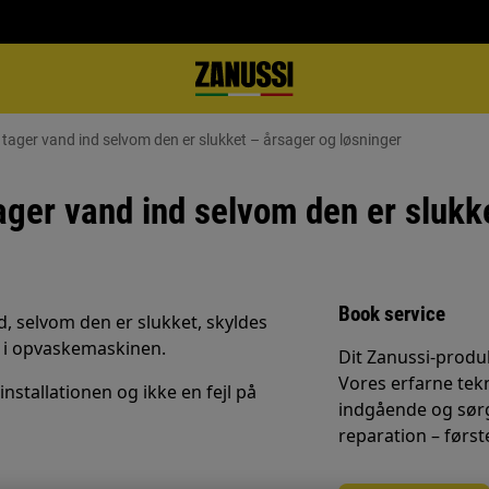
ager vand ind selvom den er slukket – årsager og løsninger
ger vand ind selvom den er slukke
Book service
, selvom den er slukket, skyldes
nd i opvaskemaskinen.
Dit Zanussi-produk
Vores erfarne tek
sinstallationen og ikke en fejl på
indgående og sørg
reparation – først