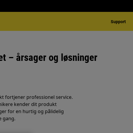
Support
t – årsager og løsninger
t fortjener professionel service.
nikere kender dit produkt
er for en hurtig og pålidelig
e gang.