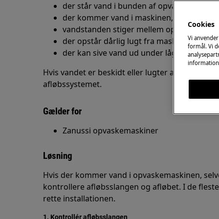
der står vand i bunden af opvaskemaskin
der kommer vand i maskinen, selvom den i
Cookies
vandstanden stiger mellem opvaskepro
Vi anvender
der opstår dårlig lugt fra maskinen
formål. Vi 
der kan sive vand ud under lågen
analysepartn
information
Hvis vandet er beskidt eller lugter af afløb, skyl
afløbssystemet.
Gælder for
Zanussi opvaskemaskiner
Løsning
Hvis der kommer vand i opvaskemaskinen, selvo
kontrollere afløbsslangen og afløbet. I de flest
rette installationen.
1. Kontrollér afløbsslangen