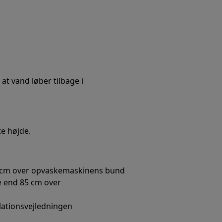
t vand løber tilbage i
e højde.
40 cm over opvaskemaskinens bund
re end 85 cm over
llationsvejledningen