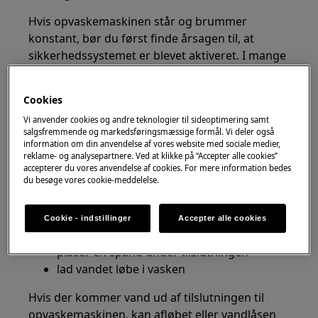
Hvis opvaskemaskinen står og brummer
konstant, bør du først finde årsagen til, at
sikkerhedssystemet er blevet aktiveret. I mange
tilfælde skyldes det vand i bundbakken eller
problemer med afløbet.
Cookies
1. Kontrollér for tilbageløb fra afløbet
Vi anvender cookies og andre teknologier til sideoptimering samt
salgsfremmende og markedsføringsmæssige formål. Vi deler også
Beskidt afløbsvand kan i nogle tilfælde løbe
information om din anvendelse af vores website med sociale medier,
reklame- og analysepartnere. Ved at klikke på “Accepter alle cookies”
tilbage i opvaskemaskinen og aktivere
accepterer du vores anvendelse af cookies. For mere information bedes
sikkerhedssystemet.
du besøge vores cookie-meddelelse.
Kontrollér installationen:
Cookie - indstillinger
Accepter alle cookies
afmonter afløbsslangen fra vandlåsen
placer en spand under tilslutningen
lad vandet løbe i vasken
Hvis der kommer vand ud af tilslutningen til
opvaskemaskinen, kan afløbet eller vandlåsen