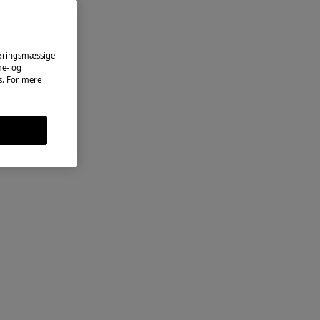
føringsmæssige
me- og
es. For mere