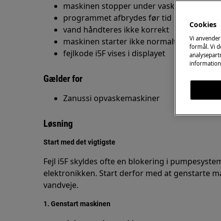
maskinen stopper under vask
programmet afbrydes før tid
Cookies
vand håndteres ikke korrekt
Vi anvender
maskinen starter ikke normalt
formål. Vi 
fejlkode i5F vises i displayet
analysepartn
information
Gælder for
Zanussi opvaskemaskiner
Løsning
Start med det vigtigste
Fejl i5F skyldes ofte en blokering i pumpesysteme
elektronikken. Start derfor med at genstarte ma
vandveje.
1. Genstart maskinen