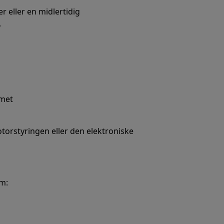
r eller en midlertidig
.
mmet
otorstyringen eller den elektroniske
em: