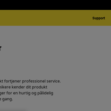
Support
r
t fortjener professionel service.
nikere kender dit produkt
er for en hurtig og pålidelig
e gang.