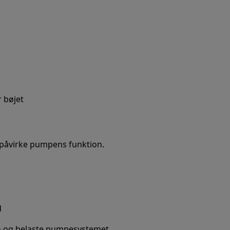
r bøjet
åvirke pumpens funktion.
d
en og belaste pumpesystemet.