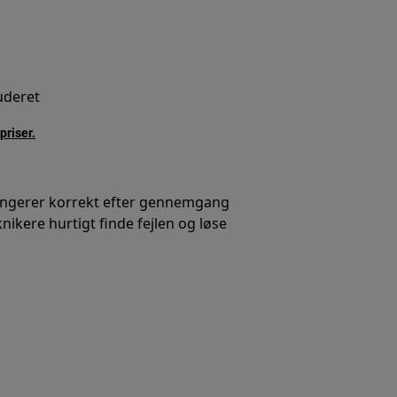
luderet
priser.
fungerer korrekt efter gennemgang
ikere hurtigt finde fejlen og løse