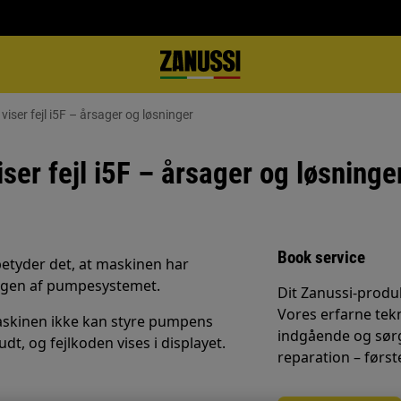
ser fejl i5F – årsager og løsninger
er fejl i5F – årsager og løsninge
Book service
 betyder det, at maskinen har
ingen af pumpesystemet.
Dit Zanussi-produk
Vores erfarne tek
askinen ikke kan styre pumpens
indgående og sørg
t, og fejlkoden vises i displayet.
reparation – først