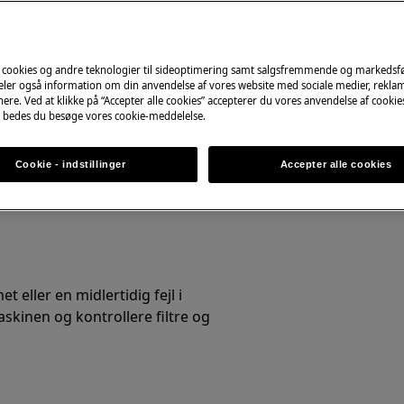
Book online nu
 cookies og andre teknologier til sideoptimering samt salgsfremmende og markeds
deler også information om din anvendelse af vores website med sociale medier, rekla
ere. Ved at klikke på “Accepter alle cookies” accepterer du vores anvendelse af cooki
 bedes du besøge vores cookie-meddelelse.
Cookie - indstillinger
Accepter alle cookies
t eller en midlertidig fejl i
skinen og kontrollere filtre og