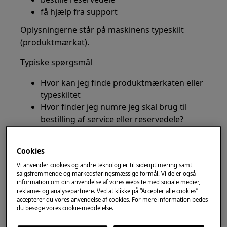
få hjælp fra support
Oplysningerne står på maskinens typeskilt
(produktmærkat).
Typiske spørgsmål
Hvor kan jeg finde produktmærkaten eller
typeskiltet
Hvor finder jeg numre jeg skal brug til
bestilling af service eller reservedele?
Hvor finder jeg modelnummer / model ID
og produktnummer (PNC)?
Cookies
Hvor finder jeg serienummer?
Vi anvender cookies og andre teknologier til sideoptimering samt
Hvor finder jeg ELC / ML koden?
salgsfremmende og markedsføringsmæssige formål. Vi deler også
information om din anvendelse af vores website med sociale medier,
reklame- og analysepartnere. Ved at klikke på “Accepter alle cookies”
Gælder for
accepterer du vores anvendelse af cookies. For mere information bedes
du besøge vores cookie-meddelelse.
Zanussi hvidevarer og
husholdningsapparater