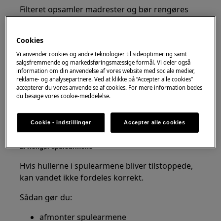
Filteret opsamler madrester og bør rengøres
jævnligt.
Cookies
tag filteret ud
skyl det under varmt vand
Vi anvender cookies og andre teknologier til sideoptimering samt
salgsfremmende og markedsføringsmæssige formål. Vi deler også
fjern madrester og snavs
information om din anvendelse af vores website med sociale medier,
rengør området omkring filteret
reklame- og analysepartnere. Ved at klikke på “Accepter alle cookies”
accepterer du vores anvendelse af cookies. For mere information bedes
Et rent filter hjælper vandet med at cirkulere
du besøge vores cookie-meddelelse.
korrekt.
Cookie - indstillinger
Accepter alle cookies
→ Se
Rengøring af filtre i opvaskemaskinen
2. Rengør spulearmene
Hvis hullerne i spulearmene bliver tilstoppede,
kan vandet ikke fordeles korrekt.
Sådan gør du:
afmonter spulearmene