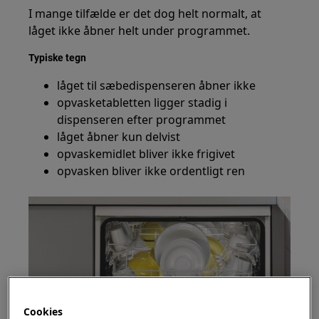
I mange tilfælde er det dog helt normalt, at
låget ikke åbner helt under programmet.
Typiske tegn
låget til sæbedispenseren åbner ikke
opvasketabletten ligger stadig i
dispenseren efter programmet
låget åbner kun delvist
opvaskemidlet bliver ikke frigivet
opvasken bliver ikke ordentligt ren
Cookies