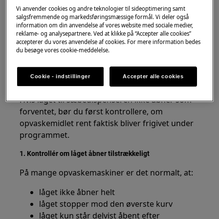
Vi anvender cookies og andre teknologier til sideoptimering samt
salgsfremmende og markedsføringsmæssige formål. Vi deler også
information om din anvendelse af vores website med sociale medier,
reklame- og analysepartnere. Ved at klikke på “Accepter alle cookies”
Gælder for
accepterer du vores anvendelse af cookies. For mere information bedes
du besøge vores cookie-meddelelse.
Zanussi opvaskemaskiner
Cookie - indstillinger
Accepter alle cookies
Løsning
Hvis låget til sæbedispenseren ikke åbner som
forventet, bør du først kontrollere, om
opvaskemidlet rent faktisk bliver frigivet under
programmet.
1. Kontrollér om låget åbner tilstrækkeligt
På mange opvaskemaskiner er det normalt, at:
låget ikke åbner helt
låget stopper mod den øverste kurv
låget kun står delvist åbent efter