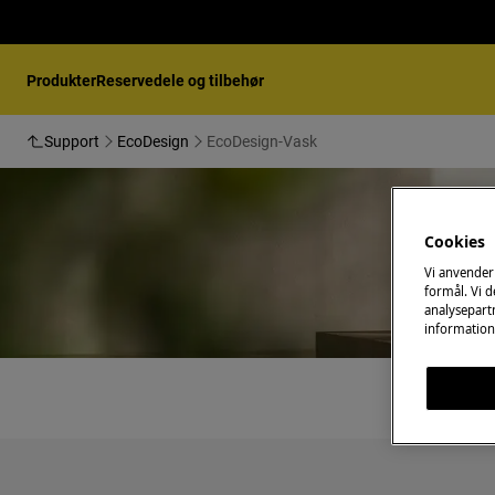
Produkter
Reservedele og tilbehør
Support
EcoDesign
EcoDesign-Vask
Cookies
Vi anvender
formål. Vi 
analysepartn
information