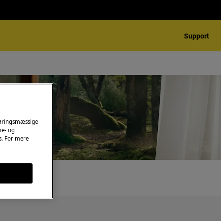
Support
føringsmæssige
me- og
es. For mere