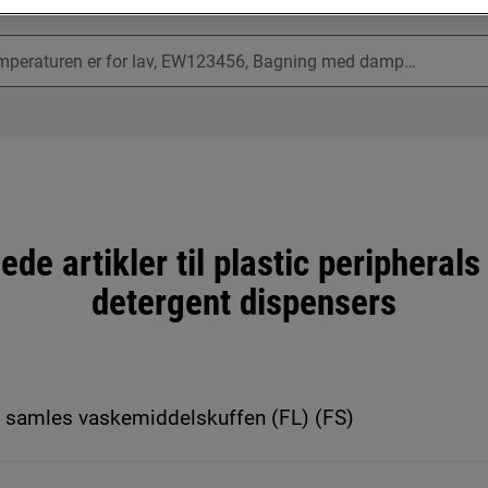
Søg blandt vores supportartikler
ede artikler til plastic peripherals
detergent dispensers
g samles vaskemiddelskuffen (FL) (FS)