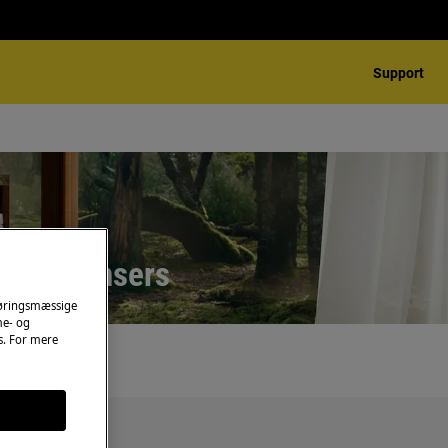
Support
nt dispensers
føringsmæssige
me- og
es. For mere