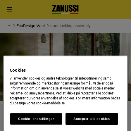
EcoDesign-Vask
door locking assembly
Support til door locking
Cookies
assembly
Vi anvender cookies og andre teknologier til sideoptimering samt
salgsfremmende og markedsføringsmæssige formål. Vi deler også
information om din anvendelse af vores website med sociale medier,
reklame- og analysepartnere. Ved at klikke på “Accepter alle cookies”
accepterer du vores anvendelse af cookies. For mere information bedes
du besøge vores cookie-meddelelse.
Søg blandt vores supportartikler
Cookie - indstillinger
Accepter alle cookies