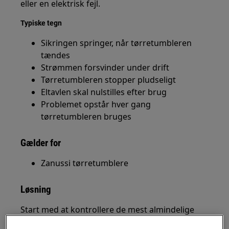
eller en elektrisk fejl.
Typiske tegn
Sikringen springer, når tørretumbleren
tændes
Strømmen forsvinder under drift
Tørretumbleren stopper pludseligt
Eltavlen skal nulstilles efter brug
Problemet opstår hver gang
tørretumbleren bruges
Gælder for
Zanussi tørretumblere
Løsning
Start med at kontrollere de mest almindelige
årsager til problemet.