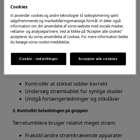
Cookies
1. Stop brugen af tørretumbleren
Vi anvender cookies og andre teknologier til sideoptimering samt
Hvis sikringen springer flere gange:
salgsfremmende og markedsføringsmæssige formål. Vi deler også
information om din anvendelse af vores website med sociale medier,
Afbryd strømmen til tørretumbleren
reklame- og analysepartnere. Ved at klikke på “Accepter alle cookies”
accepterer du vores anvendelse af cookies. For mere information bedes
Undgå at starte den igen og igen
du besøge vores cookie-meddelelse.
Notér hvornår sikringen springer
Det kan hjælpe med at finde årsagen.
Cookie - indstillinger
Accepter alle cookies
2. Kontrollér strømtilslutningen
Kontrollér at stikket sidder korrekt
Undersøg strømkablet for synlige skader
Undgå forlængerledninger og stikdåser
3. Kontrollér belastningen på gruppen
Tørretumblere bruger relativt meget strøm.
Frakobl andre strømkrævende apparater