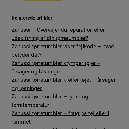
Relaterede artikler
Zanussi – Overvejer du reparation eller
udskiftning af din tørretumbler?
Zanussi tørretumbler viser fejlkode – hvad
betyder det?
Zanussi tørretumbler krymper tøjet –
årsager og løsninger
Zanussi tørretumbler krøller tøjet – årsager
og løsninger
Zanussi tørretumbler – typer og
tørretemperatur
Zanussi tørretumbler – fnug på tøj eller i
rummet