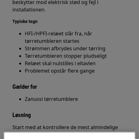
beskytter mod elektrisk stød og fejl i
installationen.
Typiske tegn
HFI-/HPFI-relæet slår fra, når
tørretumbleren startes
Strømmen afbrydes under tørring
Tørretumbleren stopper pludseligt
Relæet skal nulstilles i eltavlen
Problemet opstår flere gange
Gælder for
Zanussi tørretumblere
Løsning
Start med at kontrollere de mest almindelige
årsager til problemet.