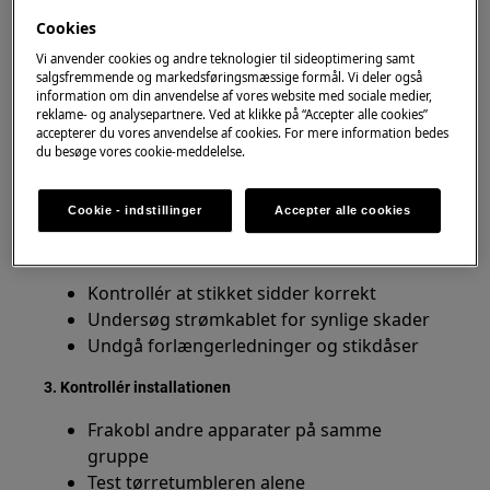
1. Stop brugen af tørretumbleren
Cookies
Vi anvender cookies og andre teknologier til sideoptimering samt
Hvis HFI-/HPFI-relæet slår fra flere gange:
salgsfremmende og markedsføringsmæssige formål. Vi deler også
information om din anvendelse af vores website med sociale medier,
Afbryd strømmen til tørretumbleren
reklame- og analysepartnere. Ved at klikke på “Accepter alle cookies”
accepterer du vores anvendelse af cookies. For mere information bedes
Undgå at starte den igen og igen
du besøge vores cookie-meddelelse.
Notér hvornår relæet slår fra
Det kan hjælpe med at finde årsagen.
Cookie - indstillinger
Accepter alle cookies
2. Kontrollér strømtilslutningen
Kontrollér at stikket sidder korrekt
Undersøg strømkablet for synlige skader
Undgå forlængerledninger og stikdåser
3. Kontrollér installationen
Frakobl andre apparater på samme
gruppe
Test tørretumbleren alene