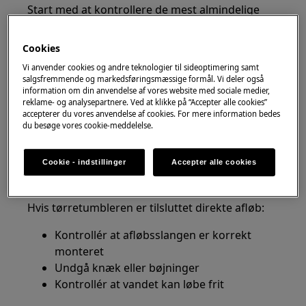
Start med at kontrollere de mest almindelige
årsager til problemet.
Cookies
1. Kontrollér vandbeholderen
Vi anvender cookies og andre teknologier til sideoptimering samt
Tøm vandbeholderen helt
salgsfremmende og markedsføringsmæssige formål. Vi deler også
information om din anvendelse af vores website med sociale medier,
Kontrollér at den er korrekt monteret
reklame- og analysepartnere. Ved at klikke på “Accepter alle cookies”
Skub beholderen helt på plads
accepterer du vores anvendelse af cookies. For mere information bedes
du besøge vores cookie-meddelelse.
En forkert placeret vandbeholder kan påvirke
kondensvandsystemets funktion.
Cookie - indstillinger
Accepter alle cookies
2. Kontrollér afløbsslangen
Hvis tørretumbleren er tilsluttet direkte afløb:
Kontrollér at afløbsslangen er korrekt
monteret
Undgå knæk eller bøjninger
Kontrollér at vandet kan løbe frit