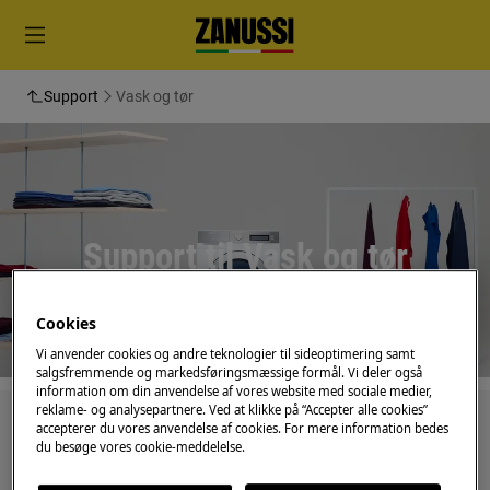
Support
Vask og tør
Support til Vask og tør
Cookies
Vi anvender cookies og andre teknologier til sideoptimering samt
salgsfremmende og markedsføringsmæssige formål. Vi deler også
information om din anvendelse af vores website med sociale medier,
reklame- og analysepartnere. Ved at klikke på “Accepter alle cookies”
Søg blandt vores supportartikler
accepterer du vores anvendelse af cookies. For mere information bedes
du besøge vores cookie-meddelelse.