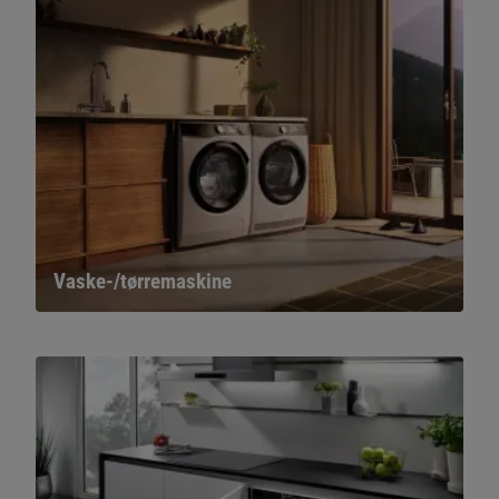
Vaske-/tørremaskine