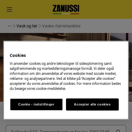
Vask og tør
Vaske-/tørremaskine
Cookies
Support til
Vi anvender cookies og andre teknologier til sideoptimering samt
salgsfremmende og markedsføringsmæssige formål. Vi deler også
Vaske-/tørremaskine
information om din anvendelse af vores website med sociale medier,
reklame- og analysepartnere. Ved at klikke på “Accepter alle cookies”
accepterer du vores anvendelse af cookies. For mere information bedes
du besøge vores cookie-meddelelse.
Cookie - indstillinger
Accepter alle cookies
Søg blandt vores supportartikler