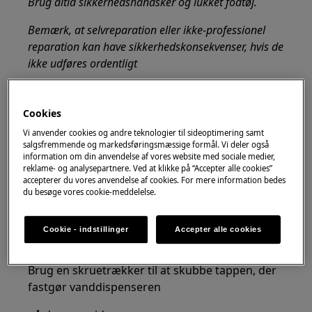
Brug altid sikkerhedshandsker og lukket fodtøj.
Bemærk, at selvreparation eller ikke-professionel
reparation kan have sikkerhedskonsekvenser, hvis de
ikke udføres ordentligt
Sådan demonteres og samles
vandbeholderen
Cookies
Vi anvender cookies og andre teknologier til sideoptimering samt
Fjern kontrolpanelet (se det relevante afsnit).
salgsfremmende og markedsføringsmæssige formål. Vi deler også
information om din anvendelse af vores website med sociale medier,
reklame- og analysepartnere. Ved at klikke på “Accepter alle cookies”
accepterer du vores anvendelse af cookies. For mere information bedes
du besøge vores cookie-meddelelse.
Cookie - indstillinger
Accepter alle cookies
Brug en skruetrækker til at skubbe tappen, der
fastgør vanddispenseren