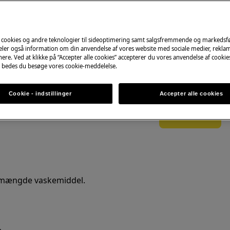
ffen
 cookies og andre teknologier til sideoptimering samt salgsfremmende og markeds
Find din brugsanv
deler også information om din anvendelse af vores website med sociale medier, rekla
ere. Ved at klikke på “Accepter alle cookies” accepterer du vores anvendelse af cooki
 bedes du besøge vores cookie-meddelelse.
Få hjælp, find ins
dokumentation til 
Cookie - indstillinger
Accepter alle cookies
Find manual
 mængde vaskemiddel.