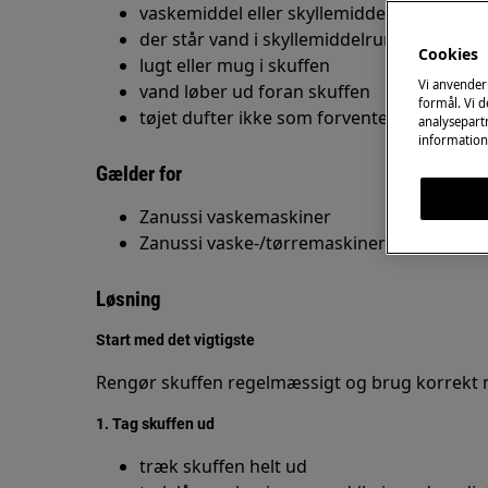
vaskemiddel eller skyllemiddel bliver i sku
der står vand i skyllemiddelrummet
Cookies
lugt eller mug i skuffen
Vi anvender
vand løber ud foran skuffen
formål. Vi 
tøjet dufter ikke som forventet
analysepartn
information
Gælder for
Zanussi vaskemaskiner
Zanussi vaske-/tørremaskiner
Løsning
Start med det vigtigste
Rengør skuffen regelmæssigt og brug korrekt
1. Tag skuffen ud
træk skuffen helt ud