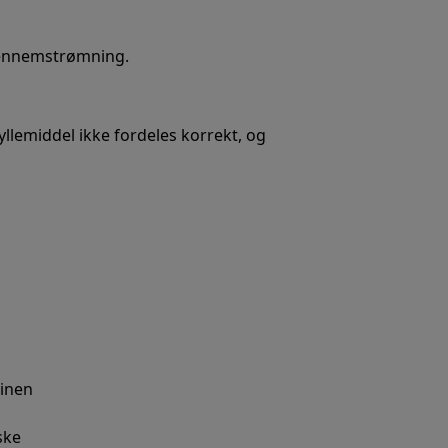
 gennemstrømning.
yllemiddel ikke fordeles korrekt, og
inen
ske