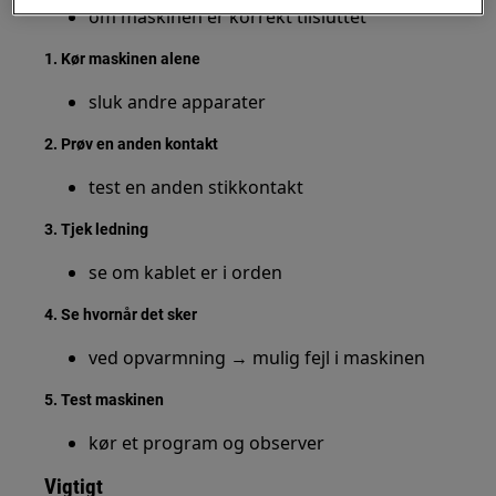
om maskinen er korrekt tilsluttet
1. Kør maskinen alene
sluk andre apparater
2. Prøv en anden kontakt
test en anden stikkontakt
3. Tjek ledning
se om kablet er i orden
4. Se hvornår det sker
ved opvarmning → mulig fejl i maskinen
5. Test maskinen
kør et program og observer
Vigtigt