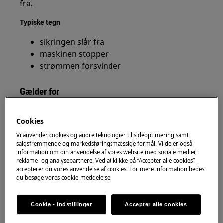
fra.
Typiske tegn
sikringen slår fra
maskinen stopper
strømmen forsvinder
Gælder for
Zanussi vaskemaskiner
Cookies
Zanussi vaske-/tørremaskiner
Vi anvender cookies og andre teknologier til sideoptimering samt
salgsfremmende og markedsføringsmæssige formål. Vi deler også
Løsning
information om din anvendelse af vores website med sociale medier,
reklame- og analysepartnere. Ved at klikke på “Accepter alle cookies”
Start med det vigtigste
accepterer du vores anvendelse af cookies. For mere information bedes
du besøge vores cookie-meddelelse.
Start med at tjekke:
om der er for mange apparater på samme
Cookie - indstillinger
Accepter alle cookies
stik