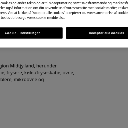
 cookies og andre teknologier til sideoptimering samt salgsfremmende og markeds
Book online nu
deler også information om din anvendelse af vores website med sociale medier, rekla
ere. Ved at klikke på “Accepter alle cookies” accepterer du vores anvendelse af cooki
 bedes du besøge vores cookie-meddelelse.
 hurtigere kan hvidevaren bruges
Cookie - indstillinger
Accepter alle cookies
egion Midtjylland, herunder
, frysere, køle-/fryseskabe, ovne,
mblere, mikroovne og