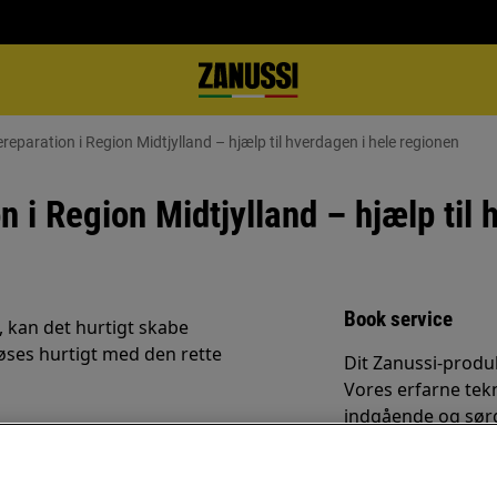
reparation i Region Midtjylland – hjælp til hverdagen i hele regionen
 i Region Midtjylland – hjælp til 
Book service
, kan det hurtigt skabe
øses hurtigt med den rette
Dit Zanussi-produk
Vores erfarne tek
indgående og sørg
reparation – først