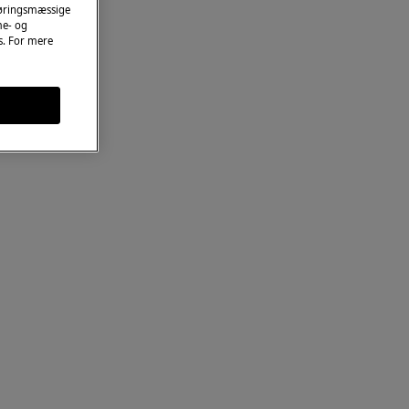
føringsmæssige
me- og
es. For mere