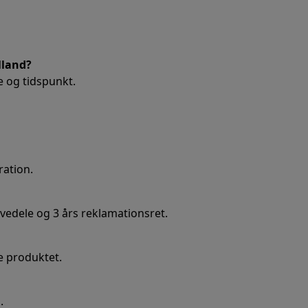
lland?
e og tidspunkt.
ration.
ervedele og 3 års reklamationsret.
e produktet.
.