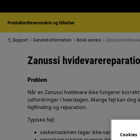
Produkter
Reservedele og tilbehør
Support
Generel information
Book service
Zanussi hvidevare
Zanussi hvidevarereparation
Problem
Når en Zanussi hvidevare ikke fungerer korrekt
udfordringer i hverdagen. Mange fejl kan dog l
fejlfinding og reparation.
Typiske fejl:
vaskemaskinen tager ikke vand ind
Cookies
opvaskemaskinen pumper ikke vand ud