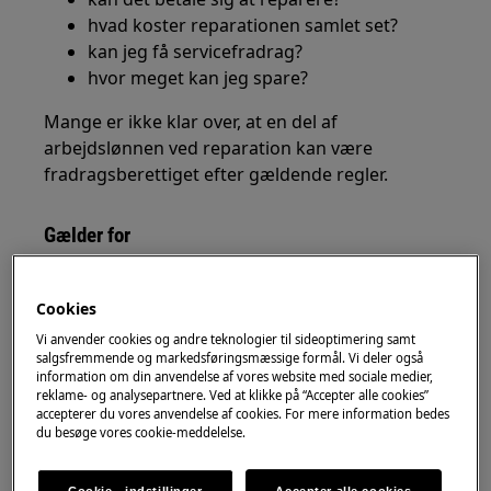
hvad koster reparationen samlet set?
kan jeg få servicefradrag?
hvor meget kan jeg spare?
Mange er ikke klar over, at en del af
arbejdslønnen ved reparation kan være
fradragsberettiget efter gældende regler.
Gælder for
Reparation af Zanussi vaskemaskiner,
opvaskemaskiner, tørretumblere,
Cookies
vaske-/tørremaskiner, køleskabe, frysere,
Vi anvender cookies og andre teknologier til sideoptimering samt
køle-/fryseskabe, ovne, komfurer,
salgsfremmende og markedsføringsmæssige formål. Vi deler også
information om din anvendelse af vores website med sociale medier,
kogeplader, emhætter og mikroovne i hele
reklame- og analysepartnere. Ved at klikke på “Accepter alle cookies”
Danmark.
accepterer du vores anvendelse af cookies. For mere information bedes
du besøge vores cookie-meddelelse.
Løsning