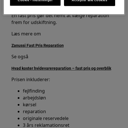
Cookie - indstillinger
Accepter alle cookies
Zanussi reparation med fast pris
En fast pris gør det nemt at vælge reparation
frem for udskiftning.
Læs mere om
Zanussi Fast Pris Reparation
Se også
Hvad koster hvidevarereparation – fast pris og overblik
Prisen inkluderer:
fejlfinding
arbejdsløn
kørsel
reparation
originale reservedele
3 års reklamationsret