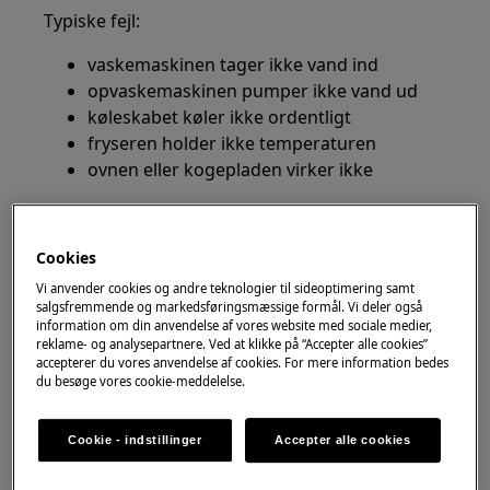
Typiske fejl:
vaskemaskinen tager ikke vand ind
opvaskemaskinen pumper ikke vand ud
køleskabet køler ikke ordentligt
fryseren holder ikke temperaturen
ovnen eller kogepladen virker ikke
Jo hurtigere problemet bliver undersøgt, desto
hurtigere kan hvidevaren bruges som normalt
Cookies
igen.
Vi anvender cookies og andre teknologier til sideoptimering samt
salgsfremmende og markedsføringsmæssige formål. Vi deler også
Gælder for
information om din anvendelse af vores website med sociale medier,
reklame- og analysepartnere. Ved at klikke på “Accepter alle cookies”
accepterer du vores anvendelse af cookies. For mere information bedes
Reparation af Zanussi hvidevarer i
du besøge vores cookie-meddelelse.
København og omegn, herunder
vaskemaskiner, opvaskemaskiner,
Cookie - indstillinger
Accepter alle cookies
køleskabe, frysere, køle-/fryseskabe, ovne,
komfurer, kogeplader, emhætter,