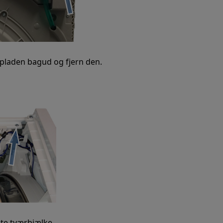
dpladen bagud og fjern den.
ste tværbjælke.