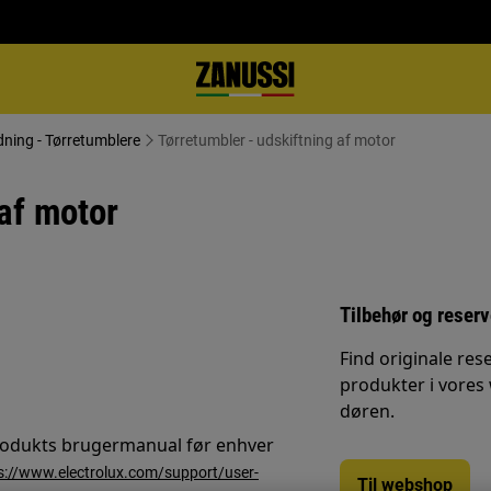
dning - Tørretumblere
Tørretumbler - udskiftning af motor
 af motor
Tilbehør og reser
Find originale rese
produkter i vores
døren.
 produkts brugermanual før enhver
s://www.electrolux.com/support/user-
Til webshop