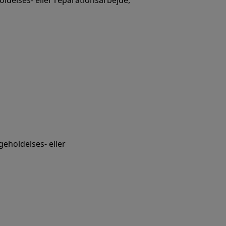
oldelses- eller reparationsarbejde,
eholdelses- eller