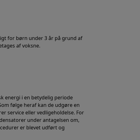
gt for børn under 3 år på grund af
etages af voksne.
sk energi i en betydelig periode
 Som følge heraf kan de udgøre en
rer service eller vedligeholdelse. For
ndensatorer under antagelsen om,
ocedurer er blevet udført og