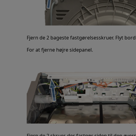
Fjern de 2 bageste fastgørelsesskruer. Flyt bor
For at fjerne højre sidepanel.
Fjern de 2 skruer, der fastgør siden til den øver