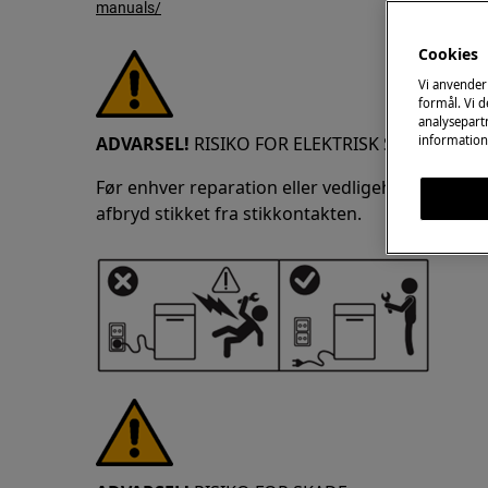
manuals/
Cookies
Vi anvender
formål. Vi 
analysepartn
ADVARSEL!
RISIKO FOR ELEKTRISK STØD
information
Før enhver reparation eller vedligeholdelsesop
afbryd stikket fra stikkontakten.