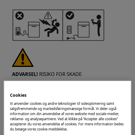
ADVARSEL!
RISIKO FOR SKADE
Cookies
Vi anvender cookies og andre teknologier til sideoptimering samt
salgsfremmende og markedsføringsmæssige formål. Vi deler også
information om din anvendelse af vores website med sociale medier,
Vær altid forsigtig, når du flytter apparater. For
reklame- og analysepartnere. Ved at klikke på “Accepter alle cookies”
tunge apparater er det sikrest, at to personer
accepterer du vores anvendelse af cookies. For mere information bedes
flytter det. Brug altid sikkerhedshandsker og
du besøge vores cookie-meddelelse.