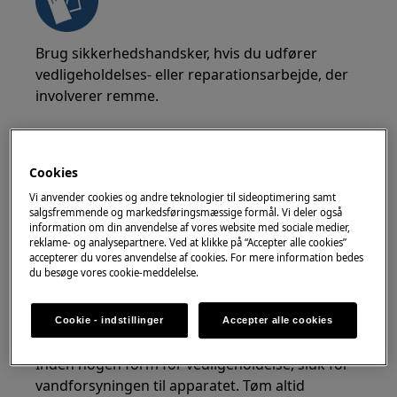
Brug sikkerhedshandsker, hvis du udfører
vedligeholdelses- eller reparationsarbejde, der
involverer remme.
Cookies
Vi anvender cookies og andre teknologier til sideoptimering samt
ADVARSEL!
KVÆLNINGSFARE
salgsfremmende og markedsføringsmæssige formål. Vi deler også
information om din anvendelse af vores website med sociale medier,
reklame- og analysepartnere. Ved at klikke på “Accepter alle cookies”
Små dele er ikke for børn under 3 år. Opbevar
accepterer du vores anvendelse af cookies. For mere information bedes
alle små dele og emballage utilgængeligt for
du besøge vores cookie-meddelelse.
børn.
Cookie - indstillinger
Accepter alle cookies
Kun voksne bør bruge eller installere produktet.
Inden nogen form for vedligeholdelse, sluk for
vandforsyningen til apparatet. Tøm altid