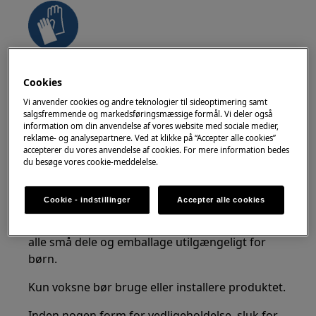
Brug sikkerhedshandsker, hvis du udfører
Cookies
vedligeholdelses- eller reparationsarbejde, der
involverer remme.
Vi anvender cookies og andre teknologier til sideoptimering samt
salgsfremmende og markedsføringsmæssige formål. Vi deler også
information om din anvendelse af vores website med sociale medier,
reklame- og analysepartnere. Ved at klikke på “Accepter alle cookies”
accepterer du vores anvendelse af cookies. For mere information bedes
du besøge vores cookie-meddelelse.
ADVARSEL!
KVÆLNINGSFARE
Cookie - indstillinger
Accepter alle cookies
Små dele er ikke for børn under 3 år. Opbevar
alle små dele og emballage utilgængeligt for
børn.
Kun voksne bør bruge eller installere produktet.
Inden nogen form for vedligeholdelse, sluk for