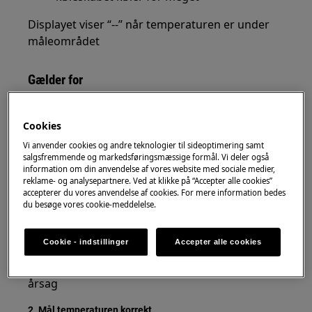
Displayet viser “--” når temperaturen er under
måleområdet
Gælder for
Køleskab
Cookies
Løsning
Vi anvender cookies og andre teknologier til sideoptimering samt
salgsfremmende og markedsføringsmæssige formål. Vi deler også
information om din anvendelse af vores website med sociale medier,
Start med at kontrollere temperaturen
reklame- og analysepartnere. Ved at klikke på “Accepter alle cookies”
accepterer du vores anvendelse af cookies. For mere information bedes
1. Kontrollér og justér temperaturen
du besøge vores cookie-meddelelse.
Indstil temperaturen til ca.
+4 til +5 °C
Undgå for lave indstillinger
Cookie - indstillinger
Accepter alle cookies
For lav temperatur er den mest almindelige
årsag
2. Mål temperaturen korrekt