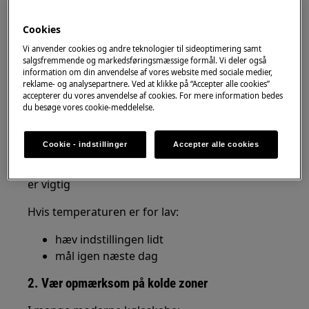
1. Kontroller temperaturen
Den ideelle temperatur i køleskabet er:
Cookies
Vi anvender cookies og andre teknologier til sideoptimering samt
ca.
4–5 °C
salgsfremmende og markedsføringsmæssige formål. Vi deler også
information om din anvendelse af vores website med sociale medier,
Sådan tester du:
reklame- og analysepartnere. Ved at klikke på “Accepter alle cookies”
accepterer du vores anvendelse af cookies. For mere information bedes
Stil et glas vand midt i køleskabet natten
du besøge vores cookie-meddelelse.
over
Mål temperaturen i vandet næste dag
Cookie - indstillinger
Accepter alle cookies
Det er temperaturen i maden – ikke luften – der
er vigtig
Hvis temperaturen er for lav:
hæv indstillingen lidt
mål igen næste dag
2. Vær opmærksom på kolde zoner