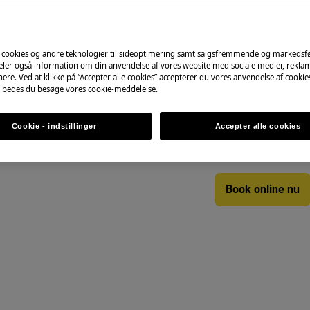
 cookies og andre teknologier til sideoptimering samt salgsfremmende og markeds
Book service
deler også information om din anvendelse af vores website med sociale medier, rekla
ere. Ved at klikke på “Accepter alle cookies” accepterer du vores anvendelse af cooki
 bedes du besøge vores cookie-meddelelse.
Dit Zanussi-produk
Vores erfarne tek
indgående og sørg
Cookie - indstillinger
Accepter alle cookies
reparation – først
Book online nu