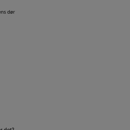
ens dør
r det?