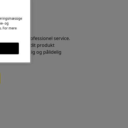
føringsmæssige
me- og
es. For mere
t fortjener professionel service.
nikere kender dit produkt
er for en hurtig og pålidelig
e gang.