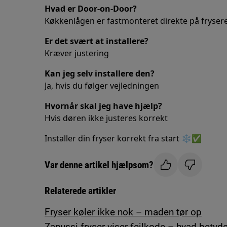
Hvad er Door-on-Door?
Køkkenlågen er fastmonteret direkte på fryser
Er det svært at installere?
Kræver justering
Kan jeg selv installere den?
Ja, hvis du følger vejledningen
Hvornår skal jeg have hjælp?
Hvis døren ikke justeres korrekt
Installer din fryser korrekt fra start ❄️✅
Var denne artikel hjælpsom?
Relaterede artikler
Fryser køler ikke nok – maden tør op
Zanussi fryser viser fejlkode – hvad betyde