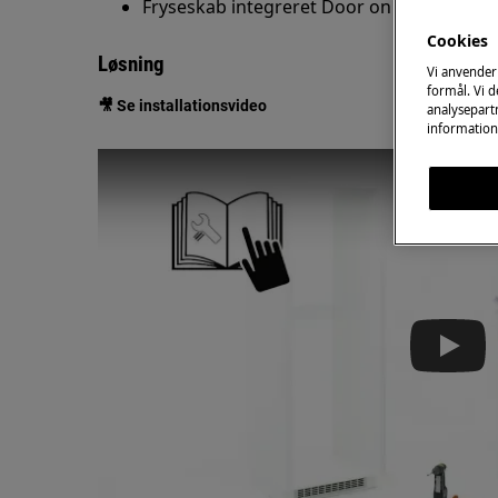
Fryseskab integreret Door on Door
Cookies
Løsning
Vi anvender
formål. Vi 
🎥 Se installationsvideo
analysepartn
information
Play