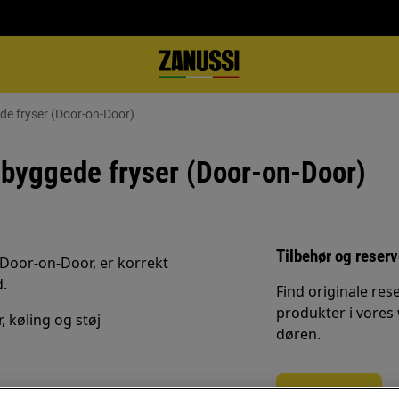
ede fryser (Door-on-Door)
ndbyggede fryser (Door-on-Door)
Tilbehør og reser
 Door‑on‑Door, er korrekt
d.
Find originale rese
produkter i vores
, køling og støj
døren.
Til webshop