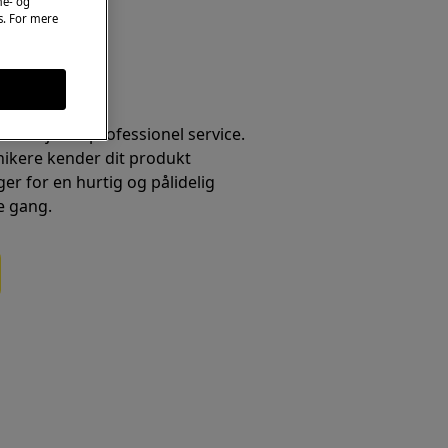
me- og
es. For mere
t fortjener professionel service.
nikere kender dit produkt
er for en hurtig og pålidelig
e gang.