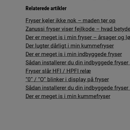
Relaterede artikler
Fryser køler ikke nok – maden tør op
Zanussi fryser viser fejlkode – hvad betyde
Der er meget is i min fryser – årsager og l
Der lugter dårligt i min kummefryser
Der er meget is i min indbyggede fryser
Sådan installerer du din indbyggede fryser
Fryser slår HFI / HPFI relæ
“0” / “O” blinker i display på fryser
Sådan installerer du din indbyggede fryser
Der er meget is i min kummefryser