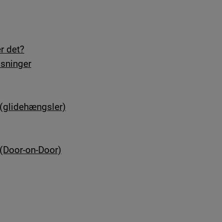
r det?
øsninger
 (glidehængsler)
 (Door-on-Door)