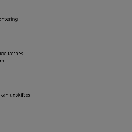
ontering
ælde tætnes
rer
 kan udskiftes