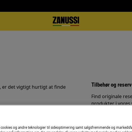
Tilbehør og reser
 er det vigtigt hurtigt at finde
Find originale rese
produkter i vores
døren.
 cookies og andre teknologier til sideoptimering samt salgsfremmende og markeds
Til webshop