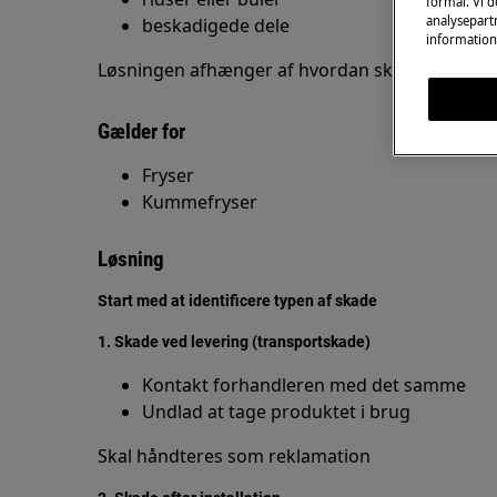
formål. Vi 
analysepartn
beskadigede dele
information
Løsningen afhænger af hvordan skaden er ops
Gælder for
Fryser
Kummefryser
Løsning
Start med at identificere typen af skade
1. Skade ved levering (transportskade)
Kontakt forhandleren med det samme
Undlad at tage produktet i brug
Skal håndteres som reklamation