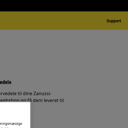
Support
vedele
rvedele til dine Zanussi-
 webshop og få dem leveret til
føringsmæssige