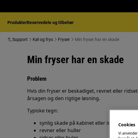
Produkter
Reservedele og tilbehør
Support
Køl og frys
Fryser
Min fryser har en skade
Min fryser har en skade
Problem
Hvis din fryser er beskadiget, revnet eller ridset,
årsagen og den rigtige løsning.
Typiske tegn:
synlig skade på kabinet eller indvendigt
Cookies
revner eller huller
Vi anvender
ridser eller buler