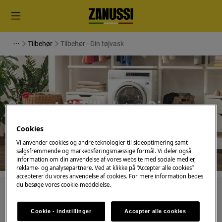
Tilbehør
Tilbehør - Din tøjvask
Support til Tilbehør - Din
tøjvask
Cookies
Vi anvender cookies og andre teknologier til sideoptimering samt
salgsfremmende og markedsføringsmæssige formål. Vi deler også
information om din anvendelse af vores website med sociale medier,
reklame- og analysepartnere. Ved at klikke på “Accepter alle cookies”
accepterer du vores anvendelse af cookies. For mere information bedes
du besøge vores cookie-meddelelse.
Søg blandt vores supportartikler
Cookie - indstillinger
Accepter alle cookies