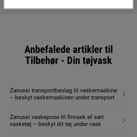
Anbefalede artikler til
Tilbehør - Din tøjvask
Zanussi transportbeslag til vaskemaskine
– beskyt vaskemaskinen under transport
Zanussi vaskepose til finvask af sart
vasketøj – beskyt dit tøj under vask