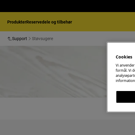
Produkter
Reservedele og tilbehør
Support
Støvsugere
Cookies
Vi anvender
formål. Vi 
analysepartn
information