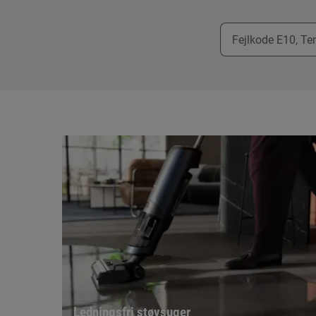
Ledningsfri støvsuger