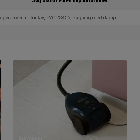
Søg blandt vores supportartikler
Støvsuger