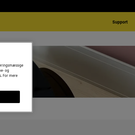
Support
føringsmæssige
me- og
es. For mere