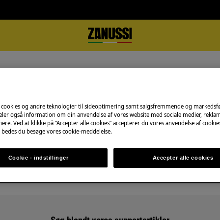
 cookies og andre teknologier til sideoptimering samt salgsfremmende og markeds
deler også information om din anvendelse af vores website med sociale medier, rekla
ere. Ved at klikke på “Accepter alle cookies” accepterer du vores anvendelse af cooki
Support til Støvsugere
 bedes du besøge vores cookie-meddelelse.
Cookie - indstillinger
Accepter alle cookies