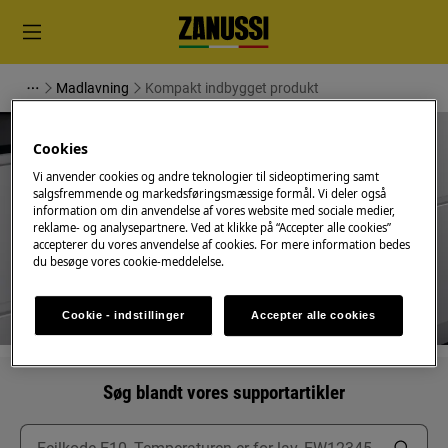
Madlavning
Kompakt indbygget produkt
Cookies
Vi anvender cookies og andre teknologier til sideoptimering samt
salgsfremmende og markedsføringsmæssige formål. Vi deler også
Support til Kompakt indbygget
information om din anvendelse af vores website med sociale medier,
reklame- og analysepartnere. Ved at klikke på “Accepter alle cookies”
produkt
accepterer du vores anvendelse af cookies. For mere information bedes
du besøge vores cookie-meddelelse.
Cookie - indstillinger
Accepter alle cookies
Søg blandt vores supportartikler