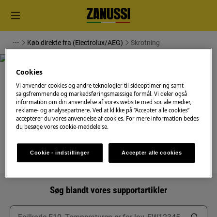
Køb direkte fra (Electrolux/AEG)
Skrotning
Cookies
Vi anvender cookies og andre teknologier til sideoptimering samt
salgsfremmende og markedsføringsmæssige formål. Vi deler også
information om din anvendelse af vores website med sociale medier,
Support til Skrotning
reklame- og analysepartnere. Ved at klikke på “Accepter alle cookies”
accepterer du vores anvendelse af cookies. For mere information bedes
du besøge vores cookie-meddelelse.
Cookie - indstillinger
Accepter alle cookies
Søg blandt vores supportartikler