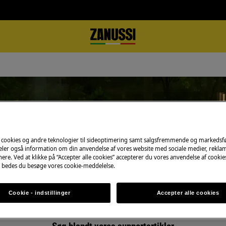
pport til EcoDesign-Opvaskemaski
 cookies og andre teknologier til sideoptimering samt salgsfremmende og markeds
deler også information om din anvendelse af vores website med sociale medier, rekla
ere. Ved at klikke på “Accepter alle cookies” accepterer du vores anvendelse af cooki
 bedes du besøge vores cookie-meddelelse.
Cookie - indstillinger
Accepter alle cookies