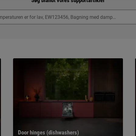
Søg blandt vores supportartikler
Door hinges (dishwashers)