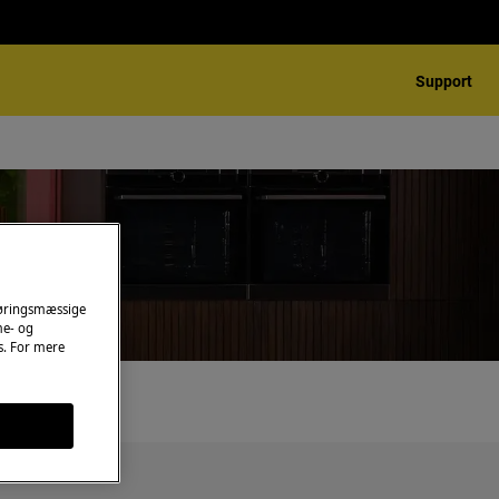
Support
ner
føringsmæssige
me- og
es. For mere