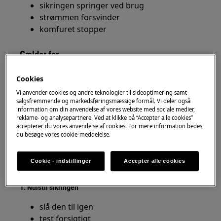
sikringen springer ved brug
strømmen forsvinder
komfuret stopper
Gælder for
Zanussi komfurer
Cookies
Vi anvender cookies og andre teknologier til sideoptimering samt
Løsning
salgsfremmende og markedsføringsmæssige formål. Vi deler også
information om din anvendelse af vores website med sociale medier,
Start med de vigtigste kontroller.
reklame- og analysepartnere. Ved at klikke på “Accepter alle cookies”
accepterer du vores anvendelse af cookies. For mere information bedes
du besøge vores cookie-meddelelse.
Sikkerhed
brug ikke komfuret gentagne gange
Cookie - indstillinger
Accepter alle cookies
lad det være slukket
1. Nulstil sikringen
slå den til igen
test forsigtigt