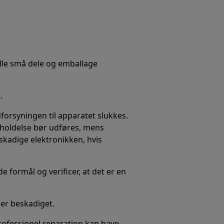
alle små dele og emballage
.
forsyningen til apparatet slukkes.
geholdelse bør udføres, mens
skadige elektronikken, hvis
e formål og verificer, at det er en
t er beskadiget.
professionel reparation kan have