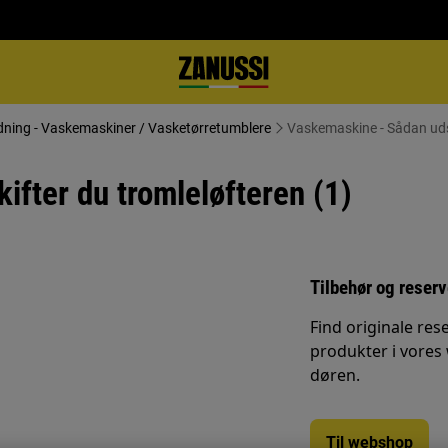
dning - Vaskemaskiner / Vasketørretumblere
Vaskemaskine - Sådan udsk
fter du tromleløfteren (1)
Tilbehør og reser
Find originale rese
produkter i vores
døren.
Til webshop