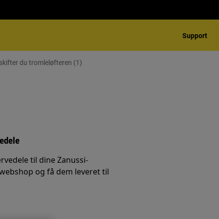
Support
ifter du tromleløfteren (1)
vedele
rvedele til dine Zanussi-
 webshop og få dem leveret til