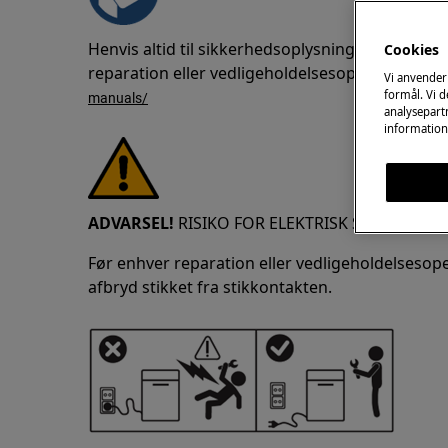
Henvis altid til sikkerhedsoplysningerne i din
Cookies
reparation eller vedligeholdelsesoperation.
http
Vi anvender
formål. Vi 
manuals/
analysepartn
information
ADVARSEL!
RISIKO FOR ELEKTRISK STØD
Før enhver reparation eller vedligeholdelsesop
afbryd stikket fra stikkontakten.