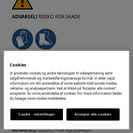
ADVARSEL!
RISIKO FOR SKADE
Vær altid forsigtig, når du flytter apparater. For
tunge apparater er det sikrest, at to personer
Cookies
flytter det. Brug altid sikkerhedshandsker og
Vi anvender cookies og andre teknologier til sideoptimering samt
sikkerhedsfodtøj. Bær sikkerhedshandsker til
salgsfremmende og markedsføringsmæssige formål. Vi deler også
information om din anvendelse af vores website med sociale medier,
enhver tid for at beskytte mod snitsår fra
reklame- og analysepartnere. Ved at klikke på “Accepter alle cookies”
skarpe kanter.
accepterer du vores anvendelse af cookies. For mere information bedes
du besøge vores cookie-meddelelse.
Cookie - indstillinger
Accepter alle cookies
ADVARSEL!
RISIKO FOR ØJENSKADE