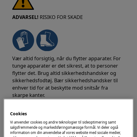
ADVARSEL!
RISIKO FOR SKADE
Vær altid forsigtig, når du flytter apparater. For
tunge apparater er det sikrest, at to personer
flytter det. Brug altid sikkerhedshandsker og
sikkerhedsfodtøj. Bær sikkerhedshandsker til
enhver tid for at beskytte mod snitsår fra
skarpe kanter.
Cookies
Vi anvender cookies og andre teknologier til sideoptimering samt
salgsfremmende og markedsføringsmæssige formål. Vi deler også
information om din anvendelse af vores website med sociale medier,
ADVARSEL!
RISIKO FOR ØJENSKADE