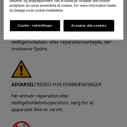
reklame- og analysepartnere. Ved at klikke på “Accepter alle cookies”
accepterer du vores anvendelse af cookies. For mere information bedes
du besøge vores cookie-meddelelse.
Cookie - indstillinger
Accepter alle cookies
Brug sikkerhedsbriller, hvis du udfører
vedligeholdelses- eller reparationsarbejde, der
involverer fjedre.
ADVARSEL!
RISIKO FOR FORBRÆNDINGER
Før enhver reparation eller
vedligeholdelsesoperation, sørg for at
apparatet ikke er varmt.