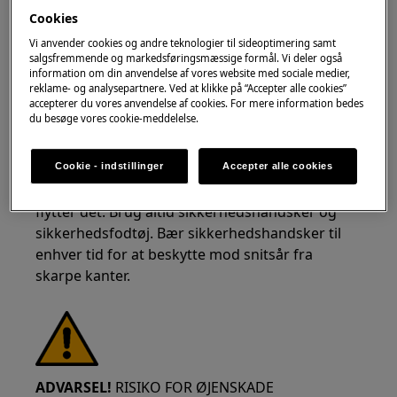
Cookies
Vi anvender cookies og andre teknologier til sideoptimering samt
ADVARSEL!
RISIKO FOR SKADE
salgsfremmende og markedsføringsmæssige formål. Vi deler også
information om din anvendelse af vores website med sociale medier,
reklame- og analysepartnere. Ved at klikke på “Accepter alle cookies”
accepterer du vores anvendelse af cookies. For mere information bedes
du besøge vores cookie-meddelelse.
Vær altid forsigtig, når du flytter apparater. For
Cookie - indstillinger
Accepter alle cookies
tunge apparater er det sikrest, at to personer
flytter det. Brug altid sikkerhedshandsker og
sikkerhedsfodtøj. Bær sikkerhedshandsker til
enhver tid for at beskytte mod snitsår fra
skarpe kanter.
ADVARSEL!
RISIKO FOR ØJENSKADE