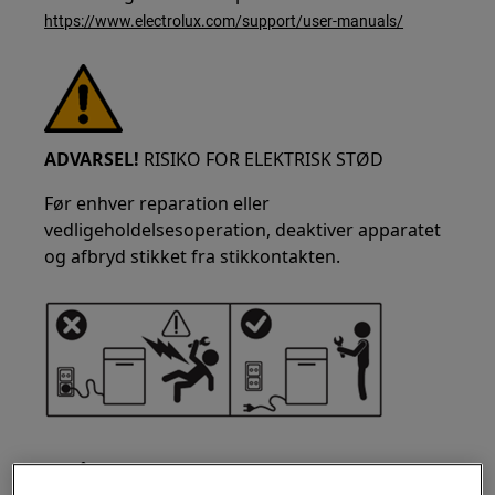
https://www.electrolux.com/support/user-manuals/
ADVARSEL!
RISIKO FOR ELEKTRISK STØD
Før enhver reparation eller
vedligeholdelsesoperation, deaktiver apparatet
og afbryd stikket fra stikkontakten.