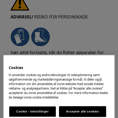
ADVARSEL!
RISIKO FOR PERSONSKADE
Vær altid forsigtig, når du flytter apparater. For
tunge apparater er det sikrest, at to personer
flytter dem. Brug altid sikkerhedshandsker og
Cookies
sikkerhedsfodtøj. Bær sikkerhedshandsker hele
Vi anvender cookies og andre teknologier til sideoptimering samt
tiden for at beskytte hænderne mod snitsår fra
salgsfremmende og markedsføringsmæssige formål. Vi deler også
skarpe kanter.
information om din anvendelse af vores website med sociale medier,
reklame- og analysepartnere. Ved at klikke på “Accepter alle cookies”
accepterer du vores anvendelse af cookies. For mere information bedes
du besøge vores cookie-meddelelse.
Cookie - indstillinger
Accepter alle cookies
ADVARSEL!
RISIKO FOR ØJENSKADE