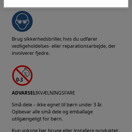
Brug sikkerhedsbriller, hvis du udfører
vedligeholdelses- eller reparationsarbejde, der
involverer fjedre.
ADVARSEL!
KVÆLNINGSFARE
Små dele – ikke egnet til børn under 3 år.
Opbevar alle små dele og emballage
utilgængeligt for børn.
Kun voksne bør bruge eller installere produktet.