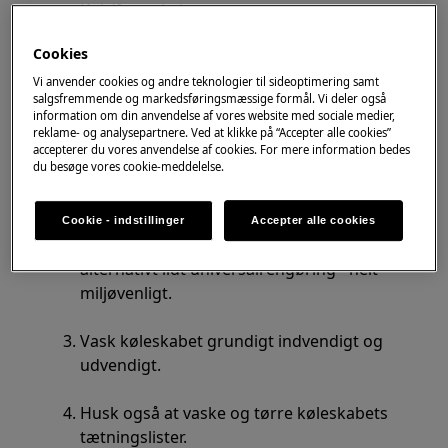
Køl-/fryseskab
Køle fryseskab
Cookies
Køle-fryseskab
Kølfrys
Vi anvender cookies og andre teknologier til sideoptimering samt
salgsfremmende og markedsføringsmæssige formål. Vi deler også
information om din anvendelse af vores website med sociale medier,
Løsning
reklame- og analysepartnere. Ved at klikke på “Accepter alle cookies”
accepterer du vores anvendelse af cookies. For mere information bedes
du besøge vores cookie-meddelelse.
Tøm køleskabet for madvarer.
Tag hylder og skuffer ud og vask dem.
Cookie - indstillinger
Accepter alle cookies
Brug en smule opvaskemiddel eller
alternativt lidt universalrengøring - helt
miljøvenligt.
Vask køleskabet grundigt indvendigt og
udvendigt.
Husk også at vaske og tørre køleskabets
tætningslister.