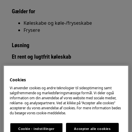
Gælder for
Køleskabe og køle-/fryseskabe
Frysere
Løsning
Et rent og lugtfrit køleskab
Med
kan du nemt holde dit
Frigo Care spray
køleskab eller fryser ren og frisk.
Cookies
Fordele:
Vi anvender cookies og andre teknologier til sideoptimering samt
salgsfremmende og markedsføringsmæssige formål. Vi deler også
neutraliserer lugt
information om din anvendelse af vores website med sociale medier,
reklame- og analysepartnere. Ved at klikke på “Accepter alle cookies”
rengør i dybden
accepterer du vores anvendelse af cookies. For mere information bedes
fjerner pletter effektivt
du besøge vores cookie-meddelelse.
1. Effektiv rengøring
Cookie - indstillinger
Accepter alle cookies