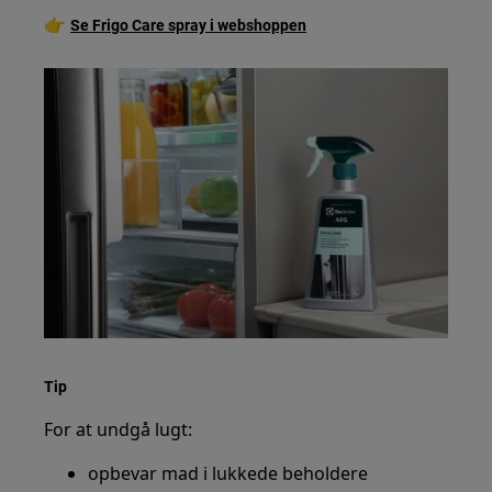
👉
Se Frigo Care spray i webshoppen
Tip
For at undgå lugt:
opbevar mad i lukkede beholdere