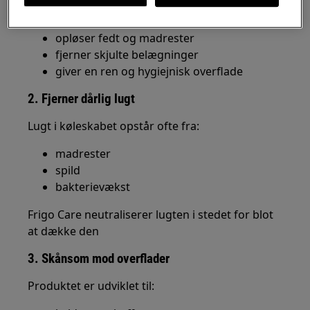
Frigo Care:
opløser fedt og madrester
fjerner skjulte belægninger
giver en ren og hygiejnisk overflade
2. Fjerner dårlig lugt
Lugt i køleskabet opstår ofte fra:
madrester
spild
bakterievækst
Frigo Care neutraliserer lugten i stedet for blot
at dække den
3. Skånsom mod overflader
Produktet er udviklet til: